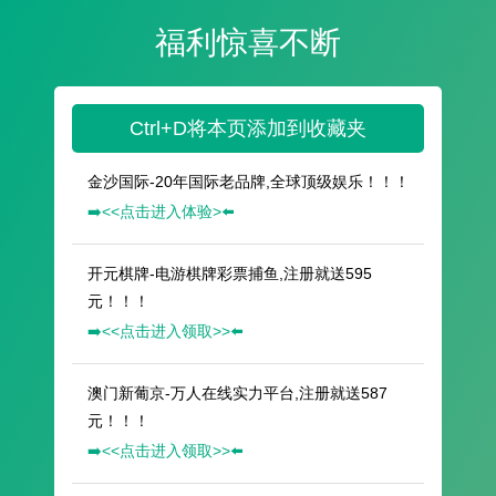
福利惊喜不断
Ctrl+D将本页添加到收藏夹
金沙国际-20年国际老品牌,全球顶级娱乐！！！
➡️<<点击进入体验>⬅️
开元棋牌-电游棋牌彩票捕鱼,注册就送595
元！！！
➡️<<点击进入领取>>⬅️
澳门新葡京-万人在线实力平台,注册就送587
元！！！
➡️<<点击进入领取>>⬅️